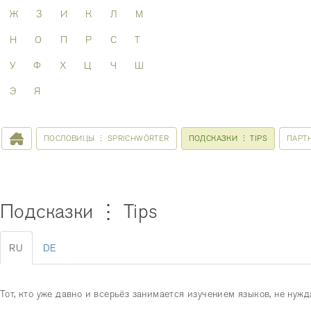
Ж
З
И
К
Л
М
Н
О
П
Р
С
Т
У
Ф
Х
Ц
Ч
Ш
Э
Я
ПОСЛОВИЦЫ ⋮ SPRICHWÖRTER
ПОДСКАЗКИ ⋮ TIPS
ПАРТ
Подсказки ⋮ Tips
RU
DE
Тот, кто уже давно и всерьёз занимается изучением языков, не нуж