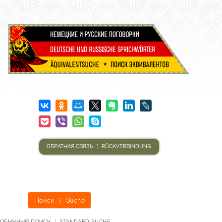
ОБРАТНАЯ СВЯЗЬ ⋮ RÜCKVERBINDUNG
Поиск ⋮ Suche
ОБЫЧНЫЙ ПОИСК ⋮ STANDARD SUCHE