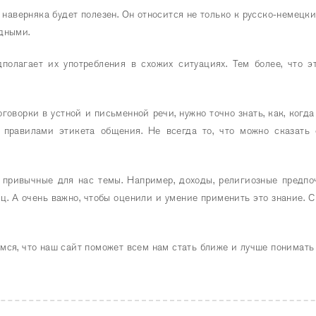
т наверняка будет полезен. Он относится не только к русско-немец
дными.
полагает их употребления в схожих ситуациях. Тем более, что 
оворки в устной и письменной речи, нужно точно знать, как, когд
правилами этикета общения. Не всегда то, что можно сказать 
 привычные для нас темы. Например, доходы, религиозные предпоч
. А очень важно, чтобы оценили и умение применить это знание. С
мся, что наш сайт поможет всем нам стать ближе и лучше понимать 