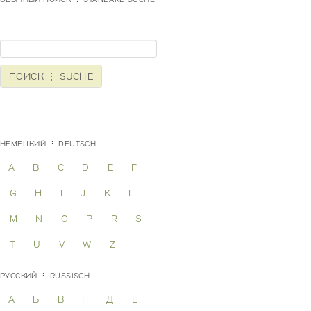
НЕМЕЦКИЙ ⋮ DEUTSCH
A
B
C
D
E
F
G
H
I
J
K
L
M
N
O
P
R
S
T
U
V
W
Z
РУССКИЙ ⋮ RUSSISCH
А
Б
В
Г
Д
Е