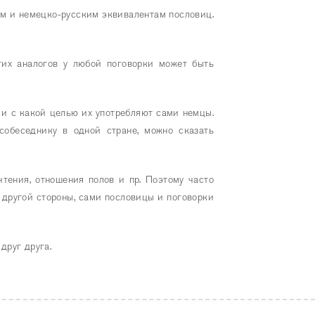
ким и немецко-русским эквивалентам пословиц.
этих аналогов у любой поговорки может быть
а и с какой целью их употребляют сами немцы.
собеседнику в одной стране, можно сказать
тения, отношения полов и пр. Поэтому часто
 другой стороны, сами пословицы и поговорки
друг друга.