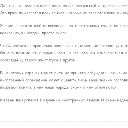
Для тех, кто недавно начал осваивать иностранный язык, этот сове
Это правило касается всех языков, которые не являются вашими ро
Знание аналогов любых поговорок на иностранном языке не пред
несколько, а иногда и просто много.
Чтобы научиться правильно использовать немецкие пословицы и пог
Однако помимо этих знаний вам не мешало бы ознакомиться с 
собеседнику такого же статуса в другой.
В некоторых странах может быть не принято обсуждать кое-какие
иностранный собеседник может оценить лишь ваше знание пословиц
помогают понять, в чём наши народы схожи и чем отличаются.
Желаем вам успехов в изучении иностранных языков. И очень надее