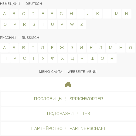
НЕМЕЦКИЙ ⋮ DEUTSCH
A
B
C
D
E
F
G
H
I
J
K
L
M
N
O
P
R
S
T
U
V
W
Z
РУССКИЙ ⋮ RUSSISCH
А
Б
В
Г
Д
Е
Ж
З
И
К
Л
М
Н
О
П
Р
С
Т
У
Ф
Х
Ц
Ч
Ш
Э
Я
МЕНЮ САЙТА ⋮ WEBSEITE-MENÜ
ПОСЛОВИЦЫ ⋮ SPRICHWÖRTER
ПОДСКАЗКИ ⋮ TIPS
ПАРТНЁРСТВО ⋮ PARTNERSCHAFT