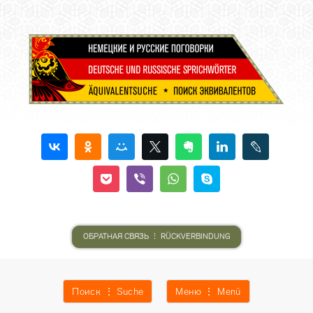
ОБРАТНАЯ СВЯЗЬ ⋮ RÜCKVERBINDUNG
Поиск ⋮ Suche
Меню ⋮ Menü