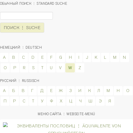
ОБЫЧНЫЙ ПОИСК ⋮ STANDARD SUCHE
НЕМЕЦКИЙ ⋮ DEUTSCH
A
B
C
D
E
F
G
H
I
J
K
L
M
N
O
P
R
S
T
U
V
W
Z
РУССКИЙ ⋮ RUSSISCH
А
Б
В
Г
Д
Е
Ж
З
И
К
Л
М
Н
О
П
Р
С
Т
У
Ф
Х
Ц
Ч
Ш
Э
Я
МЕНЮ САЙТА ⋮ WEBSEITE-MENÜ