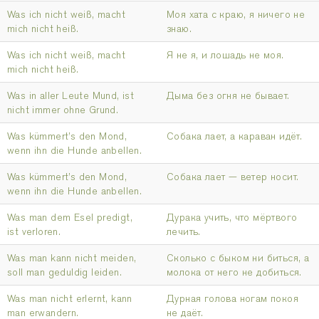
Was ich nicht weiß, macht
Моя хата с краю, я ничего не
mich nicht heiß.
знаю.
Was ich nicht weiß, macht
Я не я, и лошадь не моя.
mich nicht heiß.
Was in aller Leute Mund, ist
Дыма без огня не бывает.
nicht immer ohne Grund.
Was kümmert’s den Mond,
Собака лает, а караван идёт.
wenn ihn die Hunde anbellen.
Was kümmert’s den Mond,
Собака лает — ветер носит.
wenn ihn die Hunde anbellen.
Was man dem Esel predigt,
Дурака учить, что мёртвого
ist verloren.
лечить.
Was man kann nicht meiden,
Сколько с быком ни биться, а
soll man geduldig leiden.
молока от него не добиться.
Was man nicht erlernt, kann
Дурная голова ногам покоя
man erwandern.
не даёт.