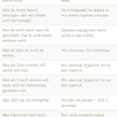
kratze nicht.
знаю.
Was du heute kannst
Не откладывай на завтра то,
besorgen, das verschiebe
что можно сделать сегодня.
nicht auf morgen.
Was du nicht willst, dass dir
Шутишь над другим, люби
geschieht, das tu auch einem
шутку и над собой.
anderen nicht.
Was du säst, so wirst du
Что посеешь, то и пожнёшь.
ernten.
Was ein Dorn werden will,
Кто смолоду трудится, тот на
spitzt sich früh.
всё годится.
Was ein Frosch werden will,
Кто смолоду трудится, тот на
muss erst ein Kühleskopp
всё годится.
gewesen sein.
Was Gott tut, ist wohlgetan.
Что Бог ни делает — всё к
лучшему.
Was Hänschen nicht lernt,
Учи, пока поперёк лавки