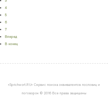
3
4
5
6
7
Вперед
В конец
«Sprichwort.RU» Сервис поиска эквивалентов пословиц и
поговорок © 2016 Все права защищены