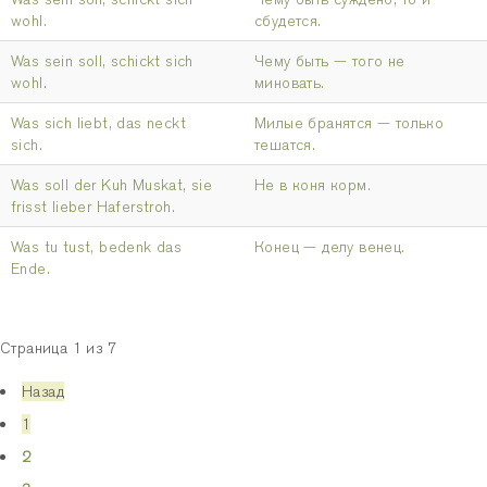
wohl.
сбудется.
Was sein soll, schickt sich
Чему быть — того не
wohl.
миновать.
Was sich liebt, das neckt
Милые бранятся — только
sich.
тешатся.
Was soll der Kuh Muskat, sie
Не в коня корм.
frisst lieber Haferstroh.
Was tu tust, bedenk das
Конец — делу венец.
Ende.
Страница 1 из 7
Назад
1
2