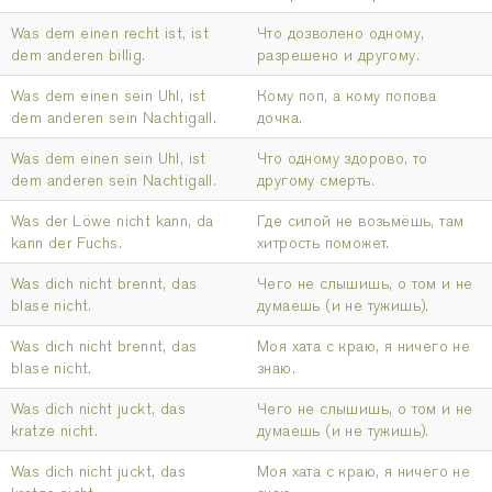
Was dem einen recht ist, ist
Что дозволено одному,
dem anderen billig.
разрешено и другому.
Was dem einen sein Uhl, ist
Кому поп, а кому попова
dem anderen sein Nachtigall.
дочка.
Was dem einen sein Uhl, ist
Что одному здорово, то
dem anderen sein Nachtigall.
другому смерть.
Was der Löwe nicht kann, da
Где силой не возьмёшь, там
kann der Fuchs.
хитрость поможет.
Was dich nicht brennt, das
Чего не слышишь, о том и не
blase nicht.
думаешь (и не тужишь).
Was dich nicht brennt, das
Моя хата с краю, я ничего не
blase nicht.
знаю.
Was dich nicht juckt, das
Чего не слышишь, о том и не
kratze nicht.
думаешь (и не тужишь).
Was dich nicht juckt, das
Моя хата с краю, я ничего не