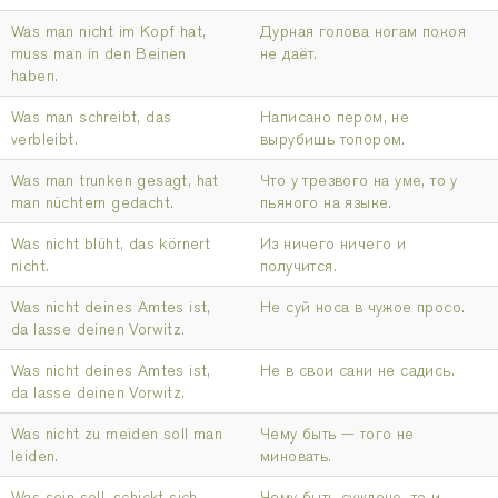
Was man nicht im Kopf hat,
Дурная голова ногам покоя
muss man in den Beinen
не даёт.
haben.
Was man schreibt, das
Написано пером, не
verbleibt.
вырубишь топором.
Was man trunken gesagt, hat
Что у трезвого на уме, то у
man nüchtern gedacht.
пьяного на языке.
Was nicht blüht, das körnert
Из ничего ничего и
nicht.
получится.
Was nicht deines Amtes ist,
Не суй носа в чужое просо.
da lasse deinen Vorwitz.
Was nicht deines Amtes ist,
Не в свои сани не садись.
da lasse deinen Vorwitz.
Was nicht zu meiden soll man
Чему быть — того не
leiden.
миновать.
Was sein soll, schickt sich
Чему быть суждено, то и