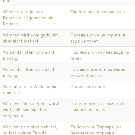
bei.
Wahrheit gibt kurzen
Лжей много, а правда одна.
Bescheid, Lüge macht viel
Redens.
Wahrheit wird wohl gedrückt,
Правда в огне не горит и в
aber nicht erstickt.
воде не тонет.
Walzender Stein wird nicht
Под лежачий камень вода не
moosig.
течёт.
Walzender Stein wird nicht
На одном месте и камушек
moosig.
мохом обрастает.
Wart, über eine Weile kommt
Всему своё время.
dein Part.
Was beim Trunke geschwatzt
Что у трезвого на уме, то у
wird, soll man nüchtern
пьяного на языке.
vergessen.
Was deines Amtes nicht ist,
Любопытной Варваре (на
so lass deinen Fürwitz.
базаре) нос оторвали.