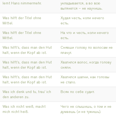
lernt Hans nimmermehr.
укладывается, а во всю
вытянется – не научишь.
Was hilft der Titel ohne
Худая честь, коли нечего
Mittel.
есть.
Was hilft der Titel ohne
На что и честь, коли нечего
Mittel.
есть.
Was hilft’s, dass man den Hut
Снявши голову по волосам не
halt, wenn der Kopf ab ist.
плачут.
Was hilft’s, dass man den Hut
Хватился волос, когда голову
halt, wenn der Kopf ab ist.
сняли.
Was hilft’s, dass man den Hut
Хватился шапки, как головы
halt, wenn der Kopf ab ist.
не стало.
Was ich denk und tu, trau’ ich
Всяк по себе судит.
den anderen zu.
Was ich nicht weiß, macht
Чего не слышишь, о том и не
mich nicht heiß.
думаешь (и не тужишь).