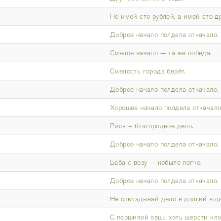
Не имей сто рублей, а имей сто д
Доброе начало полдела откачало.
Смелое начало — та же победа.
Смелость города берёт.
Доброе начало полдела откачало.
Хорошее начало полдела откачало
Риск – благородное дело.
Доброе начало полдела откачало.
Баба с возу — кобыле легче.
Доброе начало полдела откачало.
Не откладывай дело в долгий ящи
С паршивой овцы хоть шерсти кло