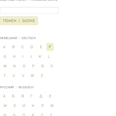
НЕМЕЦКИЙ ⋮ DEUTSCH
A
B
C
D
E
F
G
H
I
J
K
L
M
N
O
P
R
S
T
U
V
W
Z
РУССКИЙ ⋮ RUSSISCH
А
Б
В
Г
Д
Е
Ж
З
И
К
Л
М
Н
О
П
Р
С
Т