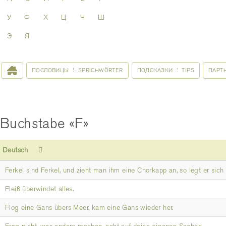
У
Ф
Х
Ц
Ч
Ш
Э
Я
ПОСЛОВИЦЫ ⋮ SPRICHWÖRTER
ПОДСКАЗКИ ⋮ TIPS
ПАРТ
Buchstabe «F»
Deutsch
Ferkel sind Ferkel, und zieht man ihm eine Chorkapp an, so legt er sich
Fleiß überwindet alles.
Flog eine Gans übers Meer, kam eine Gans wieder her.