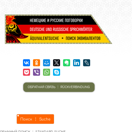
ОБРАТНАЯ СВЯЗЬ ⋮ RÜCKVERBINDUNG
Поиск ⋮ Suche
ОБЫЧНЫЙ ПОИСК ⋮ STANDARD SUCHE