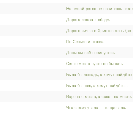
На чужой роток не накинешь плато
Дорога ложка к обеду.
Дорого яичко в Христов день (ко 
По Сеньке и шапка.
Деньгам всё повинуется.
Свято место пусто не бывает.
Была бы лошадь, а хомут найдётся
Была бы шея, а хомут найдётся.
Ворона с места, а сокол на место.
Что с возу упало — то пропало.