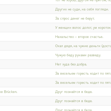
Тот не хорош, другой не пригож, п
Других не суди, на себя погляди.
За спрос денег не берут.
У женщин волос долог, ум короток
Нахальство – второе счастье.
Охал дядя, на чужие деньги (доста
Чужую беду руками разведу.
Нет худа без добра.
За весельем горесть ходит по пят
За весельем горесть ходит по пят
rke Brücken.
Друг познаётся в беде.
Друг познаётся в беде.
Друг познаётся в беде.