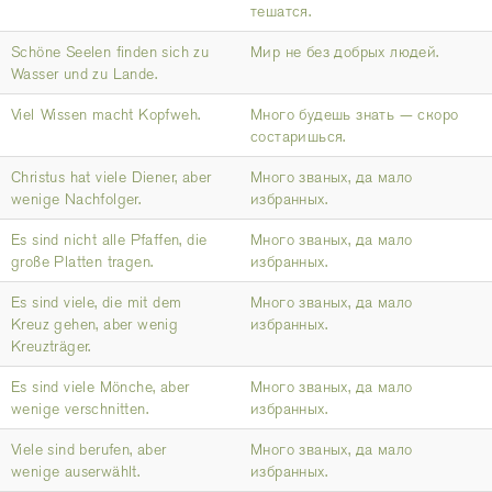
тешатся.
Schöne Seelen finden sich zu
Мир не без добрых людей.
Wasser und zu Lande.
Viel Wissen macht Kopfweh.
Много будешь знать — скоро
состаришься.
Christus hat viele Diener, aber
Много званых, да мало
wenige Nachfolger.
избранных.
Es sind nicht alle Pfaffen, die
Много званых, да мало
große Platten tragen.
избранных.
Es sind viele, die mit dem
Много званых, да мало
Kreuz gehen, aber wenig
избранных.
Kreuzträger.
Es sind viele Mönche, aber
Много званых, да мало
wenige verschnitten.
избранных.
Viele sind berufen, aber
Много званых, да мало
wenige auserwählt.
избранных.