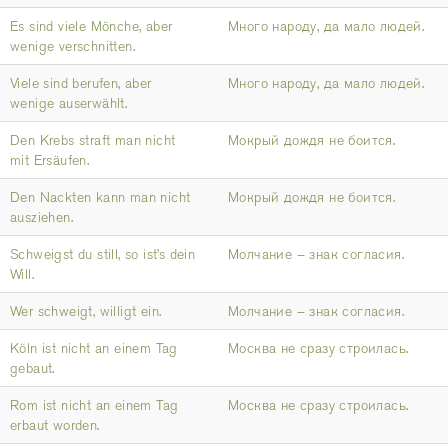
Es sind viele Mönche, aber
Много народу, да мало людей.
wenige verschnitten.
Viele sind berufen, aber
Много народу, да мало людей.
wenige auserwählt.
Den Krebs straft man nicht
Мокрый дождя не боится.
mit Ersäufen.
Den Nackten kann man nicht
Мокрый дождя не боится.
ausziehen.
Schweigst du still, so ist’s dein
Молчание – знак согласия.
Will.
Wer schweigt, willigt ein.
Молчание – знак согласия.
Köln ist nicht an einem Tag
Москва не сразу строилась.
gebaut.
Rom ist nicht an einem Tag
Москва не сразу строилась.
erbaut worden.