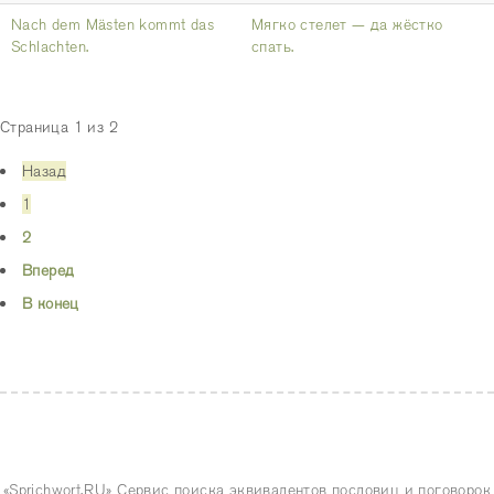
Nach dem Mästen kommt das
Мягко стелет — да жёстко
Schlachten.
спать.
Страница 1 из 2
Назад
1
2
Вперед
В конец
«Sprichwort.RU» Сервис поиска эквивалентов пословиц и поговорок