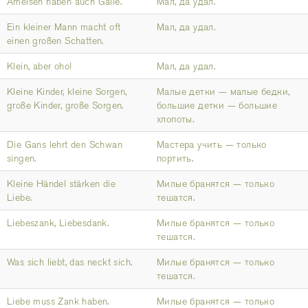
Ameisen haben auch Galle.
Мал, да удал.
Ein kleiner Mann macht oft
Мал, да удал.
einen großen Schatten.
Klein, aber oho!
Мал, да удал.
Kleine Kinder, kleine Sorgen,
Малые детки — малые бедки,
große Kinder, große Sorgen.
большие детки — большие
хлопоты.
Die Gans lehrt den Schwan
Мастера учить — только
singen.
портить.
Kleine Händel stärken die
Милые бранятся — только
Liebe.
тешатся.
Liebeszank, Liebesdank.
Милые бранятся — только
тешатся.
Was sich liebt, das neckt sich.
Милые бранятся — только
тешатся.
Liebe muss Zank haben.
Милые бранятся — только