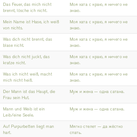
Das Feuer, das mich nicht
Моя хата с краю, я ничего не
brennt, lösche ich nicht.
знаю.
Mein Name ist Hase, ich weiß
Моя хата с краю, я ничего не
von nichts.
знаю.
Was dich nicht brennt, das
Моя хата с краю, я ничего не
blase nicht.
знаю.
Was dich nicht juckt, das
Моя хата с краю, я ничего не
kratze nicht.
знаю.
Was ich nicht weiß, macht
Моя хата с краю, я ничего не
mich nicht heiß.
знаю.
Der Mann ist das Haupt, die
Муж и жена — одна сатана.
Frau sein Hut.
Mann und Weib ist ein
Муж и жена — одна сатана.
Leib/eine Seele.
Auf Purpurbetten liegt man
Мягко стелет — да жёстко
hart.
спать.