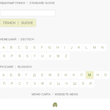
ОБЫЧНЫЙ ПОИСК ⋮ STANDARD SUCHE
НЕМЕЦКИЙ ⋮ DEUTSCH
A
B
C
D
E
F
G
H
I
J
K
L
M
N
O
P
R
S
T
U
V
W
Z
РУССКИЙ ⋮ RUSSISCH
А
Б
В
Г
Д
Е
Ж
З
И
К
Л
М
Н
О
П
Р
С
Т
У
Ф
Х
Ц
Ч
Ш
Э
Я
МЕНЮ САЙТА ⋮ WEBSEITE-MENÜ