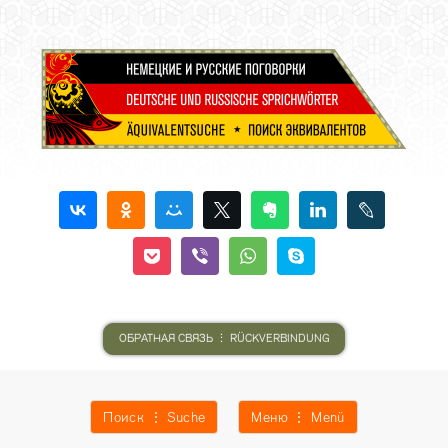
ОБРАТНАЯ СВЯЗЬ ⋮ RÜCKVERBINDUNG
Поиск ⋮ Suche
Меню ⋮ Menü