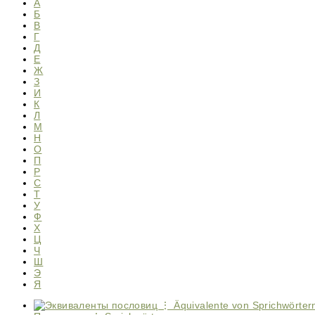
А
Б
В
Г
Д
Е
Ж
З
И
К
Л
М
Н
О
П
Р
С
Т
У
Ф
Х
Ц
Ч
Ш
Э
Я