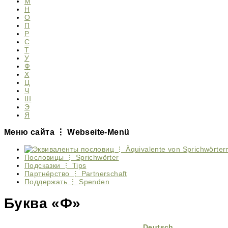
М
Н
О
П
Р
С
Т
У
Ф
Х
Ц
Ч
Ш
Э
Я
Меню сайта ⋮ Webseite-Menü
Пословицы ⋮ Sprichwörter
Подсказки ⋮ Tips
Партнёрство ⋮ Partnerschaft
Поддержать ⋮ Spenden
Буква «Ф»
Deutsch