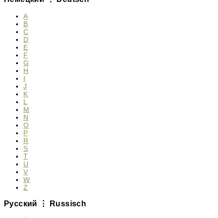
A
B
C
D
E
F
G
H
I
J
K
L
M
N
O
P
R
S
T
U
V
W
Z
Русский ⋮ Russisch