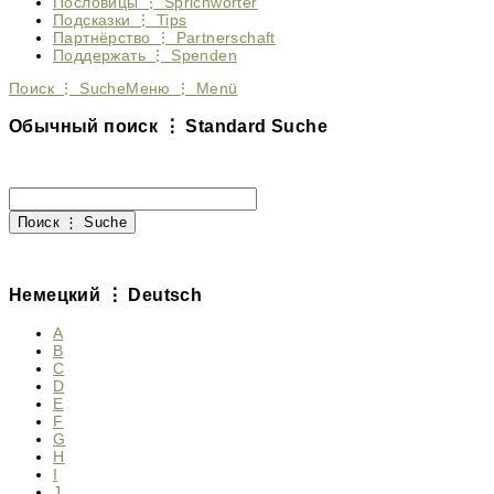
Пословицы ⋮ Sprichwörter
Подсказки ⋮ Tips
Партнёрство ⋮ Partnerschaft
Поддержать ⋮ Spenden
Поиск ⋮ Suche
Меню ⋮ Menü
Обычный поиск ⋮ Standard Suche
Немецкий ⋮ Deutsch
A
B
C
D
E
F
G
H
I
J