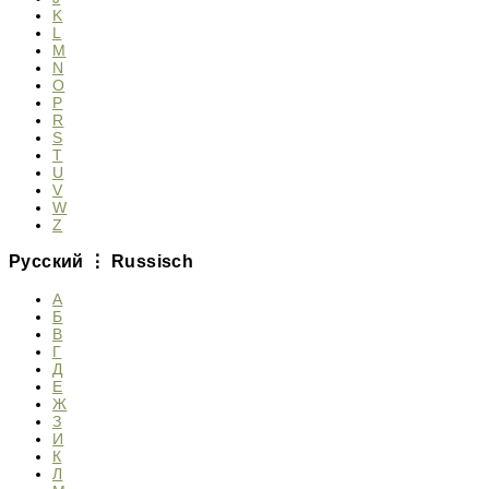
K
L
M
N
O
P
R
S
T
U
V
W
Z
Русский ⋮ Russisch
А
Б
В
Г
Д
Е
Ж
З
И
К
Л