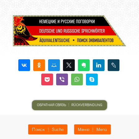
ОБРАТНАЯ СВЯЗЬ ⋮ RÜCKVERBINDUNG
Поиск ⋮ Suche
Меню ⋮ Menü