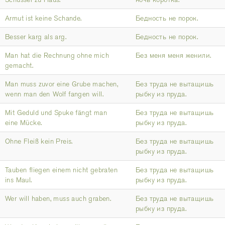
Armut ist keine Schande.
Бедность не порок.
Besser karg als arg.
Бедность не порок.
Man hat die Rechnung ohne mich
Без меня меня женили.
gemacht.
Man muss zuvor eine Grube machen,
Без труда не вытащишь
wenn man den Wolf fangen will.
рыбку из пруда.
Mit Geduld und Spuke fängt man
Без труда не вытащишь
eine Mücke.
рыбку из пруда.
Ohne Fleiß kein Preis.
Без труда не вытащишь
рыбку из пруда.
Tauben fliegen einem nicht gebraten
Без труда не вытащишь
ins Maul.
рыбку из пруда.
Wer will haben, muss auch graben.
Без труда не вытащишь
рыбку из пруда.