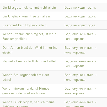
Ein Missgeschick kommt nicht allein.
Беда не ходит одна.
Ein Unglück kommt selten allein.
Беда не ходит одна.
Es kommt kein Unglück allein.
Беда не ходит одна.
Wenn’s Pfannkuchen regnet, ist mein
Бедному жениться и
Fass umgestülpt.
ночь коротка.
Dem Armen bläst der Wind immer ins
Бедному жениться и
Gesicht.
ночь коротка.
Regnet’s Brei, so fehlt ihm der Löffel.
Бедному жениться и
ночь коротка.
Wenn’s Brei regnet, fehlt mir der
Бедному жениться и
Löffel.
ночь коротка.
Wo ich hinkomme, da ist Kirmes
Бедному жениться и
gewesen oder wird noch sein.
ночь коротка.
Wenn’s Glück regnet, hab ich meine
Бедному жениться и
Schüssel zu Haus.
ночь коротка.