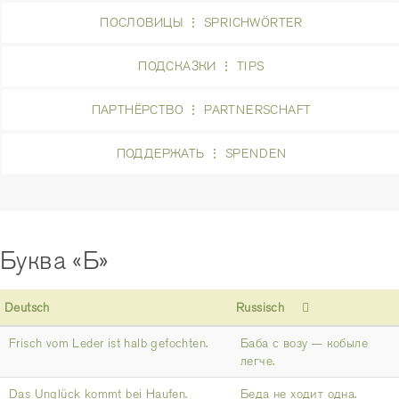
ПОСЛОВИЦЫ ⋮ SPRICHWÖRTER
ПОДСКАЗКИ ⋮ TIPS
ПАРТНЁРСТВО ⋮ PARTNERSCHAFT
ПОДДЕРЖАТЬ ⋮ SPENDEN
Буква «Б»
Deutsch
Russisch
Frisch vom Leder ist halb gefochten.
Баба с возу — кобыле
легче.
Das Unglück kommt bei Haufen.
Беда не ходит одна.