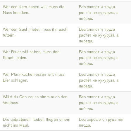
Wer den Kern haben will, muss die
Без хлопот и труда
Nuss knacken.
растёт не кукуруза, а
лебеда.
Wer den Gaul mietet, muss ihn auch
Без хлопот и труда
füttern.
растёт не кукуруза, а
лебеда.
Wer Feuer will haben, muss den
Без хлопот и труда
Rauch leiden.
растёт не кукуруза, а
лебеда.
Wer Pfannkuchen essen will, muss
Без хлопот и труда
Eier schlagen.
растёт не кукуруза, а
лебеда.
Willst du Genuss, so nimm auch den
Без хлопот и труда
Verdruss.
растёт не кукуруза, а
лебеда.
Die gebratenen Tauben fliegen einem
Без хорошего труда нет
nicht ins Maul.
плода.