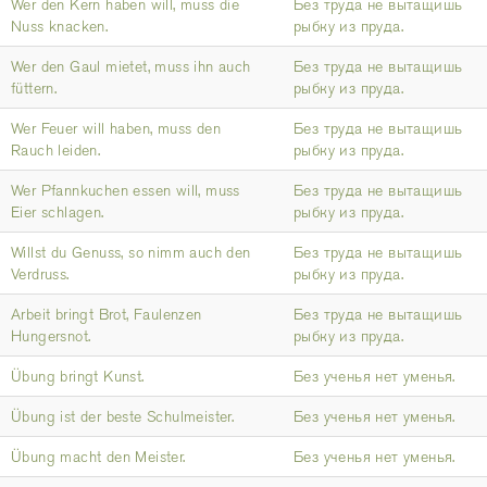
Wer den Kern haben will, muss die
Без труда не вытащишь
Nuss knacken.
рыбку из пруда.
Wer den Gaul mietet, muss ihn auch
Без труда не вытащишь
füttern.
рыбку из пруда.
Wer Feuer will haben, muss den
Без труда не вытащишь
Rauch leiden.
рыбку из пруда.
Wer Pfannkuchen essen will, muss
Без труда не вытащишь
Eier schlagen.
рыбку из пруда.
Willst du Genuss, so nimm auch den
Без труда не вытащишь
Verdruss.
рыбку из пруда.
Arbeit bringt Brot, Faulenzen
Без труда не вытащишь
Hungersnot.
рыбку из пруда.
Übung bringt Kunst.
Без ученья нет уменья.
Übung ist der beste Schulmeister.
Без ученья нет уменья.
Übung macht den Meister.
Без ученья нет уменья.