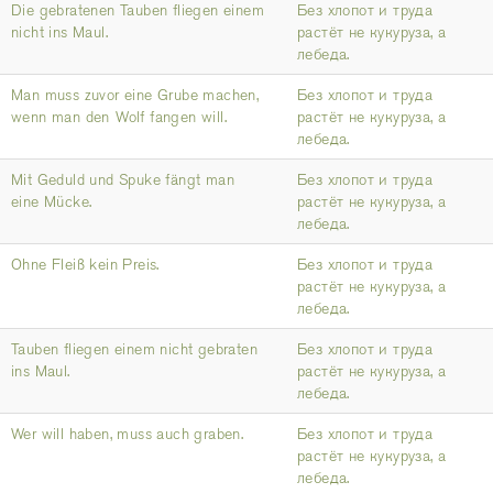
Die gebratenen Tauben fliegen einem
Без хлопот и труда
nicht ins Maul.
растёт не кукуруза, а
лебеда.
Man muss zuvor eine Grube machen,
Без хлопот и труда
wenn man den Wolf fangen will.
растёт не кукуруза, а
лебеда.
Mit Geduld und Spuke fängt man
Без хлопот и труда
eine Mücke.
растёт не кукуруза, а
лебеда.
Ohne Fleiß kein Preis.
Без хлопот и труда
растёт не кукуруза, а
лебеда.
Tauben fliegen einem nicht gebraten
Без хлопот и труда
ins Maul.
растёт не кукуруза, а
лебеда.
Wer will haben, muss auch graben.
Без хлопот и труда
растёт не кукуруза, а
лебеда.