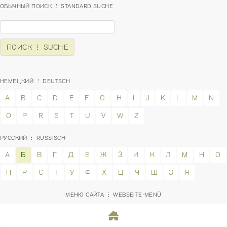
ОБЫЧНЫЙ ПОИСК ⋮ STANDARD SUCHE
НЕМЕЦКИЙ ⋮ DEUTSCH
A
B
C
D
E
F
G
H
I
J
K
L
M
N
O
P
R
S
T
U
V
W
Z
РУССКИЙ ⋮ RUSSISCH
А
Б
В
Г
Д
Е
Ж
З
И
К
Л
М
Н
О
П
Р
С
Т
У
Ф
Х
Ц
Ч
Ш
Э
Я
МЕНЮ САЙТА ⋮ WEBSEITE-MENÜ